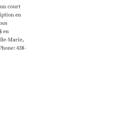
 un court
iption en
vous
$ en
ille-Marie,
Phone: 438-